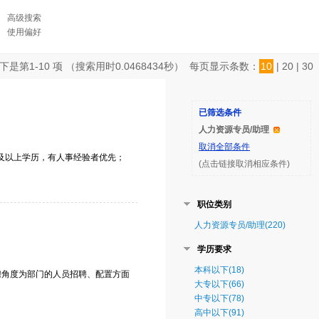
高级搜索
使用偏好
下是第
1-10
项 （搜索用时
0.0468434
秒） 每页显示条数：
10
|
20
|
30
已筛选条件
人力资源专员/助理
取消全部条件
、高中及以上学历，有人事经验者优先；
(点击链接取消相应条件)
职位类别
人力资源专员/助理(220)
学历要求
本科以下(18)
聘角度为部门的人员招聘、配置方面
大专以下(66)
中专以下(78)
高中以下(91)