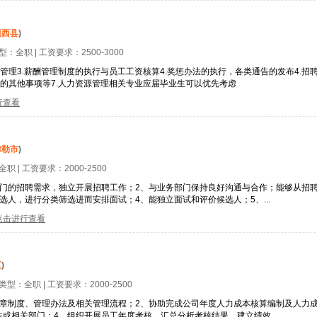
揭西县
)
类型：
全职
| 工资要求：
2500-3000
和管理3.薪酬管理制度的执行与员工工资核算4.奖惩办法的执行，各类通告的发布4.
排的其他事项等7.人力资源管理相关专业应届毕业生可以优先考虑
行查看
弥勒市
)
全职
| 工资要求：
2000-2500
部门的招聘需求，独立开展招聘工作；2、与业务部门保持良好沟通与合作；能够从招
人，进行分类筛选进而安排面试；4、能独立面试和评价候选人；5、...
点击进行查看
区
)
位类型：
全职
| 工资要求：
2000-2500
章制度、管理办法及相关管理流程；2、协助完成公司年度人力成本核算编制及人力
或相关部门；4、组织开展员工年度考核，汇总分析考核结果，建立绩效...