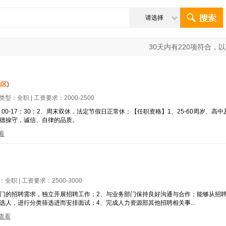
请选择
30
天内有
220
项符合，以
山区
)
位类型：
全职
| 工资要求：
2000-2500
，14：00-17：30；2、周末双休，法定节假日正常休；【任职资格】1、25-60周岁
道德操守，诚信、自律的品质。
看
型：
全职
| 工资要求：
2500-3000
部门的招聘需求，独立开展招聘工作；2、与业务部门保持良好沟通与合作；能够从招
选人，进行分类筛选进而安排面试；4、完成人力资源部其他招聘相关事...
查看