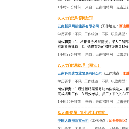
1小时28分钟前
来自：
云南招聘网
点击进
6.人力资源招聘助理
云南新风网新能源有限公司
(工作地点：
西山
学历要求：
不限
| 工作经验：
不限
| 职位类型：
岗位职责：1、根据业务发展情况，深入了解
提出改善建议；3、选择有效的招聘渠道寻找候选
1小时29分钟前
来自：
云南招聘网
点击进
7.人力资源助理（丽江）
云南科思达农业发展有限公司
(工作地点：
永
学历要求：
不限
| 工作经验：
不限
| 职位类型：
岗位职责：1.通过招聘渠道寻访岗位候选人，
完成培训工作。3.绩效考核、员工关系的协助工
1小时29分钟前
来自：
云南招聘网
点击进
8.人事专员（5小时工作制）
中国人寿潮阳支公司
(工作地点：
汕头潮阳区
)
学历要求：
大专以上
| 工作经验：
无经验
| 职