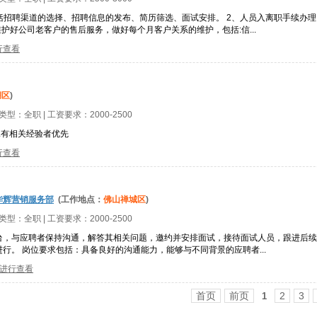
包括招聘渠道的选择、招聘信息的发布、简历筛选、面试安排。 2、人员入离职手续办理
护好公司老客户的售后服务，做好每个月客户关系的维护，包括:信...
行查看
湖区
)
位类型：
全职
| 工资要求：
2000-2500
.有相关经验者优先
行查看
华辉营销服务部
(工作地点：
佛山禅城区
)
位类型：
全职
| 工资要求：
2000-2500
台，与应聘者保持沟通，解答其相关问题，邀约并安排面试，接待面试人员，跟进后续
行。 岗位要求包括：具备良好的沟通能力，能够与不同背景的应聘者...
进行查看
首页
前页
2
3
1