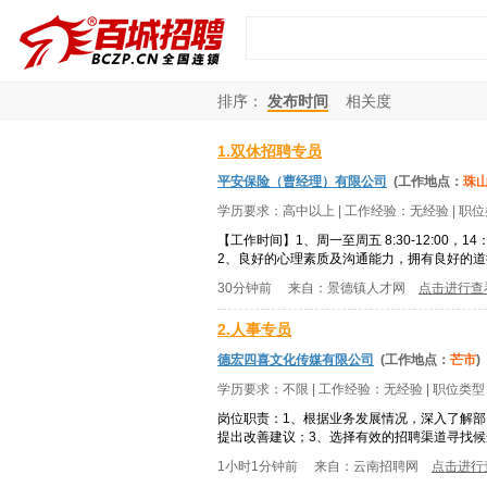
排序：
发布时间
相关度
1.双休招聘专员
平安保险（曹经理）有限公司
(工作地点：
珠
学历要求：
高中以上
| 工作经验：
无经验
| 职
【工作时间】1、周一至周五 8:30-12:00
2、良好的心理素质及沟通能力，拥有良好的
30分钟前
来自：
景德镇人才网
点击进行查
2.人事专员
德宏四喜文化传媒有限公司
(工作地点：
芒市
)
学历要求：
不限
| 工作经验：
无经验
| 职位类
岗位职责：1、根据业务发展情况，深入了解
提出改善建议；3、选择有效的招聘渠道寻找候
1小时1分钟前
来自：
云南招聘网
点击进行