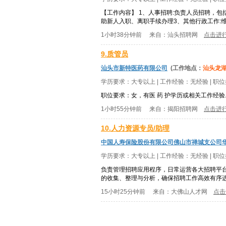
【工作内容】 1、人事招聘:负责人员招聘，
助新人入职、离职手续办理3、其他行政工作:维
1小时38分钟前
来自：
汕头招聘网
点击进
9.质管员
汕头市新特医药有限公司
(工作地点：
汕头龙
学历要求：
大专以上
| 工作经验：
无经验
| 职
职位要求：女，有医 药 护学历或相关工作经验
1小时55分钟前
来自：
揭阳招聘网
点击进
10.人力资源专员/助理
中国人寿保险股份有限公司佛山市禅城支公司
学历要求：
大专以上
| 工作经验：
无经验
| 职
负责管理招聘应用程序，日常运营各大招聘平
的收集、整理与分析，确保招聘工作高效有序进
15小时25分钟前
来自：
大佛山人才网
点击