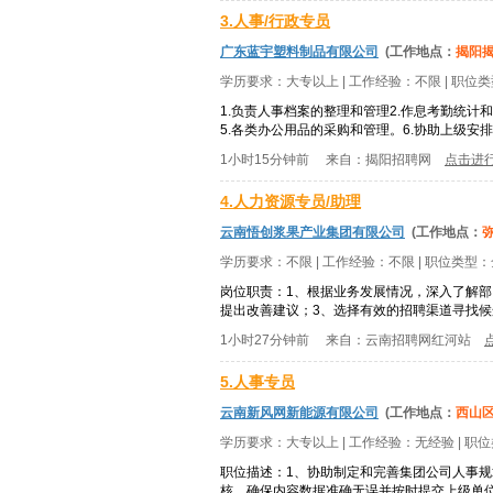
3.人事/行政专员
广东蓝宇塑料制品有限公司
(工作地点：
揭阳
学历要求：
大专以上
| 工作经验：
不限
| 职位
1.负责人事档案的整理和管理2.作息考勤统计
5.各类办公用品的采购和管理。6.协助上级安
1小时15分钟前
来自：
揭阳招聘网
点击进
4.人力资源专员/助理
云南悟创浆果产业集团有限公司
(工作地点：
学历要求：
不限
| 工作经验：
不限
| 职位类型：
岗位职责：1、根据业务发展情况，深入了解
提出改善建议；3、选择有效的招聘渠道寻找候选
1小时27分钟前
来自：
云南招聘网红河站
5.人事专员
云南新风网新能源有限公司
(工作地点：
西山
学历要求：
大专以上
| 工作经验：
无经验
| 职
职位描述：1、协助制定和完善集团公司人事规
核、确保内容数据准确无误并按时提交上级单位