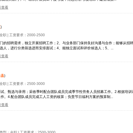
行查看
区
)
全职
| 工资要求：
2000-2500
部门的招聘需求，独立开展招聘工作；2、与业务部门保持良好沟通与合作；能够从招
人，进行分类筛选进而安排面试；4、能独立面试和评价候选人；5、...
行查看
胜县
)
全职
| 工资要求：
2500-3000
面试、甄选与录用；采收季时配合团队成员完成季节性劳务人员招募工作。2.根据培
作。4.配合团队成员完成工人工资的核算；负责节日福利方案的预算制...
行查看
位类型：
全职
| 工资要求：
2500-3000