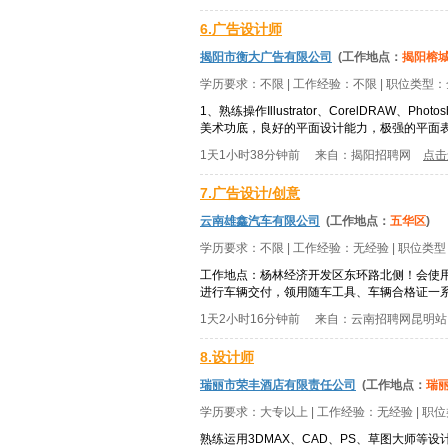
6.广告设计师
揭阳市衡大广告有限公司
(工作地点：
揭阳榕
学历要求：
不限
| 工作经验：
不限
| 职位类型：
1、熟练操作Illustrator、CorelDRA
美术功底，良好的平面设计能力，极强的平面表
1天1小时38分钟前
来自：
揭阳招聘网
点击
7.广告设计/创意
云南雄鑫汽车有限公司
(工作地点：
五华区
)
学历要求：
不限
| 工作经验：
无经验
| 职位类
工作地点：杨林经济开发区东环路北侧！会使用P
进行车辆交付，领用随车工具、车辆合格证一系
1天2小时16分钟前
来自：
云南招聘网昆明站
8.设计师
瑞丽市荣丰酒店有限责任公司
(工作地点：
瑞
学历要求：
大专以上
| 工作经验：
无经验
| 职
熟练运用3DMAX、CAD、PS、草图大师等