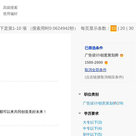
高级搜索
使用偏好
下是第
1-10
项 （搜索用时
0.0624942
秒） 每页显示条数：
10
|
20
|
30
已筛选条件
广告设计/创意策划师
1500-2000
取消全部条件
(点击链接取消相应条件)
职位类别
广告设计/创意策划师(29)
验，我们都可以来共同创造美好未来！
学历要求
大专以下(3)
中专以下(4)
初中以下(5)