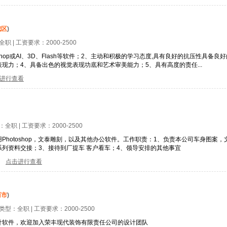
城区
)
全职
| 工资要求：
2000-2500
W、Photoshop或AI、3D、Flash等软件；2、主动和积极的学习态度,具有良好的抗压性
现力；4、具备出色的视觉表现功底和艺术审美能力；5、具有高度的责任...
进行查看
型：
全职
| 工资要求：
2000-2500
hotoshop，文泰雕刻，以及其他办公软件。工作职责：1、负责本公司车身图案
列资料交接；3、接待到厂提车 客户看车；4、领导安排的其他事宜
点击进行查看
丽市
)
位类型：
全职
| 工资要求：
2000-2500
设计软件，欢迎加入荣丰现代装饰有限责任公司的设计团队