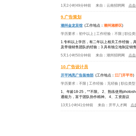
1天2小时49分钟前
来自：
云南招聘网
点击
9.广告策划
潮州金龙宾馆
(工作地点：
潮州湘桥区
)
学历要求：
初中以上
| 工作经验：
不限
| 职位
1.专科以上学历，有二年以上相关工作经验，
及带领销售团队的经验；3.具有独立地制定销售
5天1小时50分钟前
来自：
潮州招聘网
点击
10.广告设计员
开平鸿亮广告装饰部
(工作地点：
江门开平市
)
学历要求：
不限
| 工作经验：
无经验
| 职位类
1、年龄18-25，**不限。 2、熟练使用ph
通能力，富于团队协作精神。 4、工资面议
13天1小时41分钟前
来自：
开平人才网
点