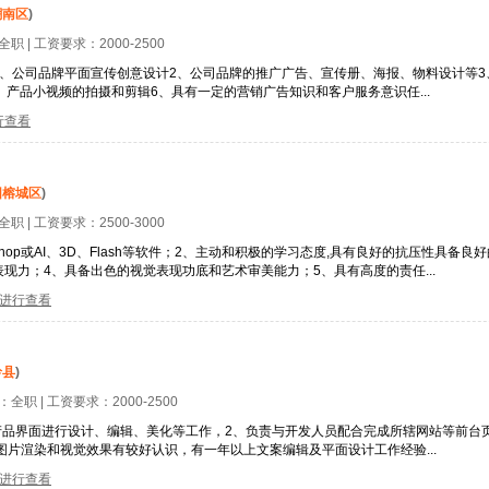
潮南区
)
全职
| 工资要求：
2000-2500
、公司品牌平面宣传创意设计2、公司品牌的推广广告、宣传册、海报、物料设计等
产品小视频的拍摄和剪辑6、具有一定的营销广告知识和客户服务意识任...
行查看
阳榕城区
)
全职
| 工资要求：
2500-3000
W、Photoshop或AI、3D、Flash等软件；2、主动和积极的学习态度,具有良好的抗压性
现力；4、具备出色的视觉表现功底和艺术审美能力；5、具有高度的责任...
进行查看
岭县
)
型：
全职
| 工资要求：
2000-2500
产品界面进行设计、编辑、美化等工作，2、负责与开发人员配合完成所辖网站等前台
等，3、对图片渲染和视觉效果有较好认识，有一年以上文案编辑及平面设计工作经验...
进行查看