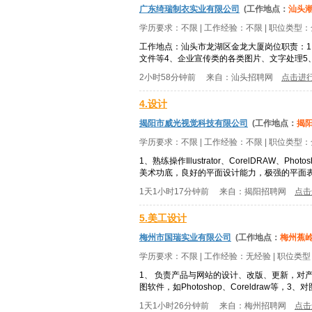
广东绮瑞制衣实业有限公司
(工作地点：
汕头
学历要求：
不限
| 工作经验：
不限
| 职位类型：
工作地点：汕头市龙湖区金龙大厦岗位职责：1
文件等4、企业宣传类的各类图片、文字处理5、
2小时58分钟前
来自：
汕头招聘网
点击进
4.设计
揭阳市威光视觉科技有限公司
(工作地点：
揭
学历要求：
不限
| 工作经验：
不限
| 职位类型：
1、熟练操作Illustrator、CorelDRA
美术功底，良好的平面设计能力，极强的平面表
1天1小时17分钟前
来自：
揭阳招聘网
点击
5.美工设计
梅州市国瑞实业有限公司
(工作地点：
梅州蕉
学历要求：
不限
| 工作经验：
无经验
| 职位类
1、 负责产品与网站的设计、改版、更新，对
图软件，如Photoshop、Coreldraw
1天1小时26分钟前
来自：
梅州招聘网
点击