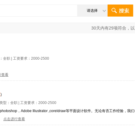
请选择
30
天内有
29
项符合，以
型：
全职
| 工资要求：
2000-2500
行查看
区
)
位类型：
全职
| 工资要求：
2000-2500
shop，Adobe Illustrator ,coreldraw等平面设计软件。无论有否工作经
点击进行查看