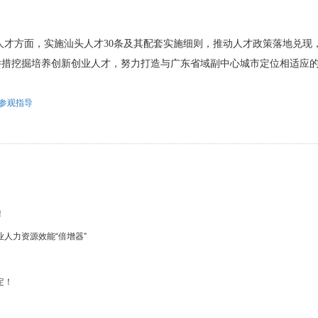
才方面，实施汕头人才30条及其配套实施细则，推动人才政策落地兑现
举措挖掘培养创新创业人才，努力打造与广东省域副中心城市定位相适应
参观指导
！
人力资源效能“倍增器”
定！