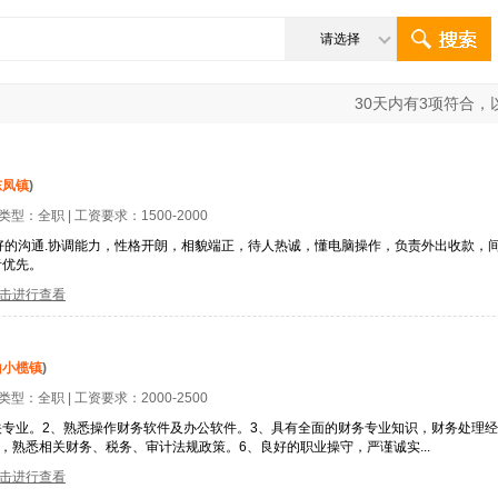
请选择
30
天内有
3
项符合，
东凤镇
)
位类型：
全职
| 工资要求：
1500-2000
好的沟通.协调能力，性格开朗，相貌端正，待人热诚，懂电脑操作，负责外出收款，
者优先。
击进行查看
山小榄镇
)
位类型：
全职
| 工资要求：
2000-2500
关专业。2、熟悉操作财务软件及办公软件。3、具有全面的财务专业知识，财务处理
，熟悉相关财务、税务、审计法规政策。6、良好的职业操守，严谨诚实...
击进行查看