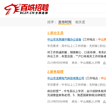
排序：
发布时间
相关度
1.前台文员
中山市东凤镇中顺办公设备
(工作地点：
中山
学历要求：
高中以上
| 工作经验：
无经验
| 职
对工作热诚积极，细致耐心，口齿伶俐，有良
外出工作，布置店面，**户口有相关工作经验
21小时43分钟前
来自：
中山领航人才网
点
2.财务助理
中山市龙舜电气科技有限公司
(工作地点：
中
学历要求：
中专以上
| 工作经验：
无经验
| 职
岗位职责**，中专及以上学历，会计或财务相
完成整盘财务处理。5、熟悉国家财税法律规范
21小时53分钟前
来自：
中山领航人才网
点