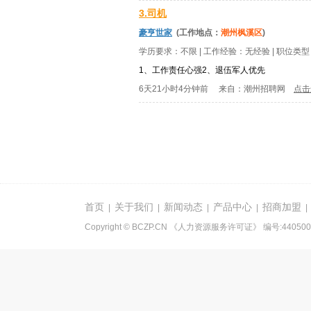
3.司机
豪亨世家
(工作地点：
潮州枫溪区
)
学历要求：
不限
| 工作经验：
无经验
| 职位类
1、工作责任心强2、退伍军人优先
6天21小时4分钟前
来自：
潮州招聘网
点击
首页
关于我们
新闻动态
产品中心
招商加盟
|
|
|
|
Copyright © BCZP.CN 《人力资源服务许可证》 编号:440500