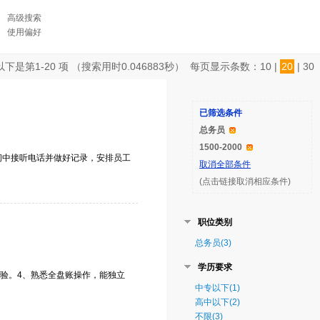
高级搜索
使用偏好
以下是第
1-20
项 （搜索用时
0.046883
秒） 每页显示条数：
10
|
20
|
30
已筛选条件
总务员
1500-2000
间中接听电话并做好记录，安排员工
取消全部条件
(点击链接取消相应条件)
职位类别
总务员(3)
学历要求
经验。4、熟悉全盘账操作，能独立
中专以下(1)
高中以下(2)
不限(3)