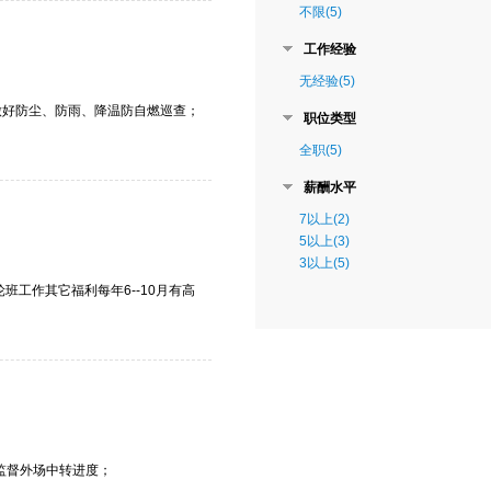
不限(5)
工作经验
无经验(5)
做好防尘、防雨、降温防自燃巡查；
职位类型
全职(5)
薪酬水平
7以上(2)
5以上(3)
3以上(5)
班工作其它福利每年6--10月有高
监督外场中转进度；