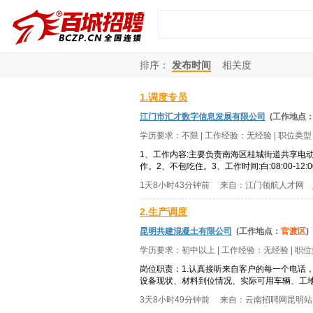
排序：
发布时间
相关度
1.调度专员
江门市汇才数字信息发展有限公司
(工作地点
学历要求：
不限
| 工作经验：
无经验
| 职位类
1、工作内容:主要负责南海区桂城街道共享
作。2、不包吃住。3、工作时间:白:08:00-12:00,13:
1天8小时43分钟前
来自：
江门领航人才网
2.生产调度
昆明共建混凝土有限公司
(工作地点：
官渡区
)
学历要求：
初中以上
| 工作经验：
无经验
| 职
岗位职责：1.认真接听来自客户的每一个电话
设备现状、材料到位情况、实际可用车辆、工地
3天8小时49分钟前
来自：
云南招聘网昆明站