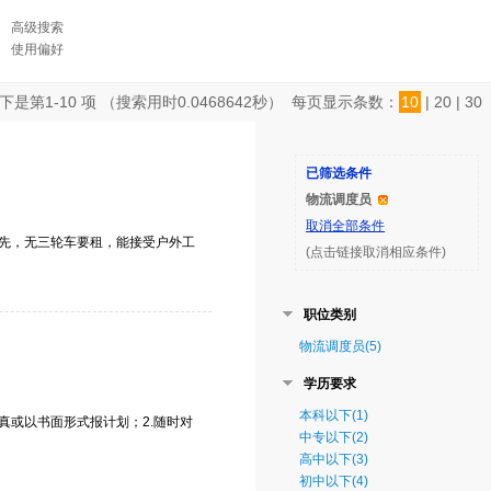
高级搜索
使用偏好
下是第
1-10
项 （搜索用时
0.0468642
秒） 每页显示条数：
10
|
20
|
30
已筛选条件
物流调度员
取消全部条件
优先，无三轮车要租，能接受户外工
(点击链接取消相应条件)
职位类别
物流调度员(5)
学历要求
本科以下(1)
真或以书面形式报计划；2.随时对
中专以下(2)
高中以下(3)
初中以下(4)