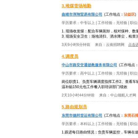
3.堆煤货场地勤
曲靖市淳翔贸易有限公司
(工作地点：
沾益区
)
学历要求：
中专以上
| 工作经验：
无经验
| 职
1. 现场收发煤：配合车辆装卸，核对煤种、
3. 现场安全卫生：场地清扫、洒水降尘，检查消
3天9小时6分钟前
来自：
云南招聘网
点击
4.调度员
中山市路安交通拯救服务有限公司
(工作地点
学历要求：
高中以上
| 工作经验：
无经验
| 职
岗位职责1、负责车辆调度指挥工作2、查看车辆行
温补贴150元包工作餐入职培训部门绩效
2天10小时44分钟前
来自：
中山领航人才网
5.路由规划员
东莞市德邦货运有限公司
(工作地点：
东莞石
学历要求：
本科以上
| 工作经验：
无经验
| 职
1.跟进每日路由情况；负责车辆监控，车辆在