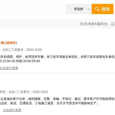
请选择
30
天内有
5
项符合，以
：
佛山南海区
)
型：
全职
| 工资要求：
3000-4000
电动车的调度、维护，处理违停车辆，有三轮车驾驶证者优先，自带三轮车或面包车者
30-18:30夜:20:00-05:00
点击进行查看
位类型：
全职
| 工资要求：
2000-2500
，认真做好客户记录，做到细致、完整、准确，不错记、漏记；要求客户尽可能使用传
运距、路况、交通状况、工地施工速度、当天天气情况等可能影响生产...
点击进行查看