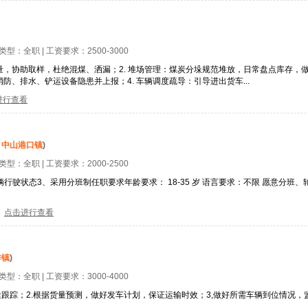
位类型：
全职
| 工资要求：
2500-3000
数量，协助取样，杜绝混煤、洒漏；2. 堆场管理：煤炭分垛规范堆放，日常盘点库存，
防、排水、铲运设备隐患并上报；4. 车辆调度疏导：引导进出货车...
进行查看
：
中山港口镇
)
位类型：
全职
| 工资要求：
2000-2500
驶状态3、采用分班制任职要求年龄要求： 18-35 岁 语言要求：不限 愿意分班、轮
点击进行查看
排镇
)
位类型：
全职
| 工资要求：
3000-4000
途跟踪；2.根据货量预测，做好发车计划，保证运输时效；3,做好所需车辆到位情况，