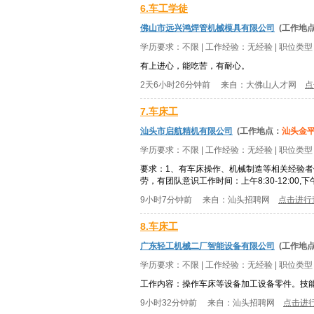
6.车工学徒
佛山市远兴鸿焊管机械模具有限公司
(工作地
学历要求：
不限
| 工作经验：
无经验
| 职位类
有上进心，能吃苦，有耐心。
2天6小时26分钟前
来自：
大佛山人才网
点
7.车床工
汕头市启航精机有限公司
(工作地点：
汕头金
学历要求：
不限
| 工作经验：
无经验
| 职位类
要求：1、有车床操作、机械制造等相关经验者
劳，有团队意识工作时间：上午8:30-12:00,下午13
9小时7分钟前
来自：
汕头招聘网
点击进行
8.车床工
广东轻工机械二厂智能设备有限公司
(工作地
学历要求：
不限
| 工作经验：
无经验
| 职位类
工作内容：操作车床等设备加工设备零件。技能
9小时32分钟前
来自：
汕头招聘网
点击进