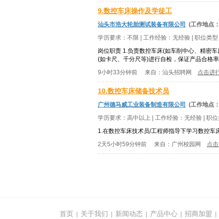
9.数控车床操作及学徒工
汕头市浩大轮胎测试装备有限公司
(工作地点
学历要求：
不限
| 工作经验：
无经验
| 职位类
岗位职责 1.负责数控车床(如车削中心、精密
(如卡尺、千分尺等)进行自检，保证产品合格率。
9小时33分钟前
来自：
汕头招聘网
点击进
10.数控车床储备技术员
广州德马威工业装备制造有限公司
(工作地点
学历要求：
高中以上
| 工作经验：
无经验
| 职
1.在数控车床技术员/工程师指导下学习数控车
2天5小时59分钟前
来自：
广州校园网
点击
首页
关于我们
新闻动态
产品中心
招商加盟
|
|
|
|