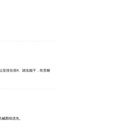
以安排住宿4、踏实能干，吃苦耐
机械图纸优先。