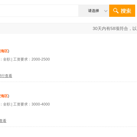
请选择
30
天内有
58
项符合，以
南海区
)
型：
全职
| 工资要求：
2000-2500
。
进行查看
澄海区
)
型：
全职
| 工资要求：
3000-4000
查看