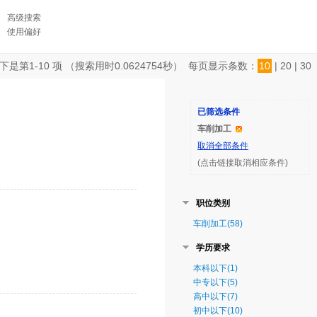
高级搜索
使用偏好
下是第
1-10
项 （搜索用时
0.0624754
秒） 每页显示条数：
10
|
20
|
30
已筛选条件
车削加工
取消全部条件
(点击链接取消相应条件)
职位类别
车削加工(58)
学历要求
本科以下(1)
中专以下(5)
高中以下(7)
初中以下(10)