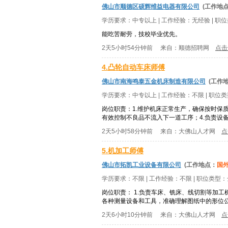
佛山市顺德区硕辉维益电器有限公司
(工作地
学历要求：
中专以上
| 工作经验：
无经验
| 职
能吃苦耐劳，技校毕业优先。
2天5小时54分钟前
来自：
顺德招聘网
点击
4.凸轮自动车床师傅
佛山市南海鸣泰五金机床制造有限公司
(工作
学历要求：
中专以上
| 工作经验：
不限
| 职位
岗位职责：1.维护机床正常生产，确保按时保
有效控制不良品不流入下一道工序；4.负责设备
2天5小时58分钟前
来自：
大佛山人才网
点
5.机加工师傅
佛山市拓凯工业设备有限公司
(工作地点：
国
学历要求：
不限
| 工作经验：
不限
| 职位类型：
岗位职责： 1.负责车床、铣床、线切割等加
各种测量设备和工具，准确理解图纸中的形位公差
2天6小时10分钟前
来自：
大佛山人才网
点