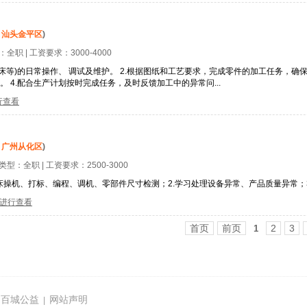
：
汕头金平区
)
型：
全职
| 工资要求：
3000-4000
车床等)的日常操作、 调试及维护。 2.根据图纸和工艺要求，完成零件的加工任务，确保
 4.配合生产计划按时完成任务，及时反馈加工中的异常问...
行查看
：
广州从化区
)
位类型：
全职
| 工资要求：
2500-3000
床操机、打标、编程、调机、零部件尺寸检测；2.学习处理设备异常、产品质量异常；3
进行查看
首页
前页
2
3
1
百城公益
网站声明
|
|