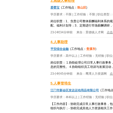
3.高级人事经理
爱婴宝
(工作地点：
珠山区
)
学历要求：
不限
| 工作经验：
不限
| 职位类型：
岗位职责：1、负责公司整体薪酬福利体系的
配、福利计划等；3、定期进行市场薪酬调研，
23小时34分钟前
来自：
景德镇人才网
点击
4.人事助理
平安综合金融
(工作地点：
贵溪市
)
学历要求：
高中以上
| 工作经验：
无经验
| 职
岗位职责： 1.协助处理公司日常人事行政事务
息的完整性。 4.协助组织员工培训与发展活动，
23小时45分钟前
来自：
鹰潭人力资源网
点
5.人事管培生
江门市新会区发达运动用品有限公司
(工作地
学历要求：
本科以上
| 工作经验：
无经验
| 职
【工作内容】- 协助完成日常人事行政事务，
组织与执行；- 协助完成其他人力资源相关工作