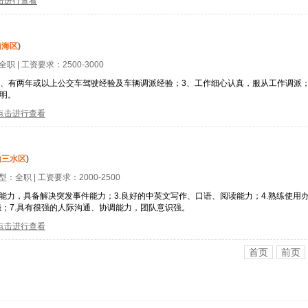
击进行查看
南海区
)
全职
| 工资要求：
2500-3000
 2、有两年或以上公交车驾驶经验及车辆调派经验；3、工作细心认真，服从工作调派
明。
点击进行查看
山三水区
)
类型：
全职
| 工资要求：
2000-2500
公关能力，具备解决突发事件能力；3.良好的中英文写作、口语、阅读能力；4.熟练使用
强；7.具有很强的人际沟通、协调能力，团队意识强。
点击进行查看
首页
前页