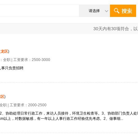
请选择
30
天内有
30
项符合，以
盘龙区
)
型：
全职
| 工资要求：
2500-3000
人事只负责招聘
东区
)
全职
| 工资要求：
2000-2500
2、协助处理日常行政工作，来访人员接待，环境卫生检查等。3、协助部门负责人
cm以上，对数据敏感，有一年以上人事行政工作经验优先考虑。2、做事细...