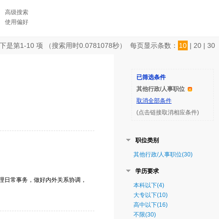
高级搜索
使用偏好
下是第
1-10
项 （搜索用时
0.0781078
秒） 每页显示条数：
10
|
20
|
30
已筛选条件
其他行政/人事职位
取消全部条件
(点击链接取消相应条件)
职位类别
其他行政/人事职位(30)
学历要求
处理日常事务，做好内外关系协调，
本科以下(4)
大专以下(10)
高中以下(16)
不限(30)