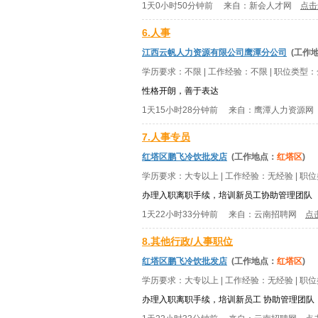
1天0小时50分钟前
来自：
新会人才网
点击
6.人事
江西云帆人力资源有限公司鹰潭分公司
(工作
学历要求：
不限
| 工作经验：
不限
| 职位类型：
性格开朗，善于表达
1天15小时28分钟前
来自：
鹰潭人力资源网
7.人事专员
红塔区鹏飞冷饮批发店
(工作地点：
红塔区
)
学历要求：
大专以上
| 工作经验：
无经验
| 职
办理入职离职手续，培训新员工协助管理团队
1天22小时33分钟前
来自：
云南招聘网
点
8.其他行政/人事职位
红塔区鹏飞冷饮批发店
(工作地点：
红塔区
)
学历要求：
大专以上
| 工作经验：
无经验
| 职
办理入职离职手续，培训新员工 协助管理团队