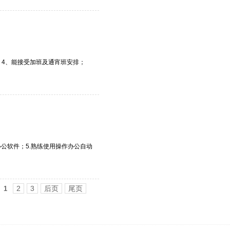
；4、能接受加班及通宵班安排；
办公软件；5.熟练使用操作办公自动
2
3
后页
尾页
1