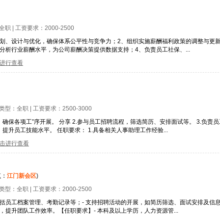
全职
| 工资要求：
2000-2500
规划、设计与优化，确保体系公平性与竞争力；2、组织实施薪酬福利政策的调整与更
分析行业薪酬水平，为公司薪酬决策提供数据支持；4、负责员工社保、...
进行查看
位类型：
全职
| 工资要求：
2500-3000
，确保各项工”序开展。 分享 2.参与员工招聘流程，筛选简历、安排面试等。 3.负
提升员工技能水平。 任职要求： 1.具备相关人事助理工作经验...
击进行查看
点：
江门新会区
)
位类型：
全职
| 工资要求：
2000-2500
包括员工档案管理、考勤记录等；- 支持招聘活动的开展，如简历筛选、面试安排及信息
，提升团队工作效率。【任职要求】- 本科及以上学历，人力资源管...