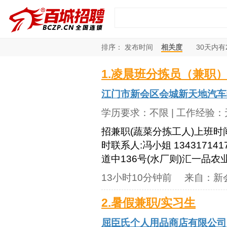
排序：
发布时间
相关度
30
天内有
1.凌晨班分拣员（兼职
江门市新会区会城新天地汽车
学历要求：
不限
| 工作经验：
招兼职(蔬菜分拣工人)上班时间：
时联系人:冯小姐 1343171
道中136号(水厂则)汇一品农
13小时10分钟前
来自：
新
2.暑假兼职/实习生
屈臣氏个人用品商店有限公司