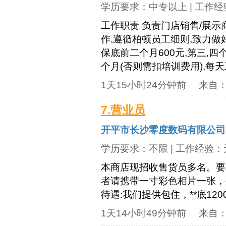
学历要求：
中专以上
| 工作
工作职责 负责门店销售/展示
作,遵循柏顿员工细则,致力做好
保底前二个月600元,第三,四
个月(否则需扣培训费用),每天工
1天15小时24分钟前
来自
7.营业员
开平市长沙零度数码有限公司
学历要求：
不限
| 工作经验：
本商店现招收售货员多名。要
者请携带一寸彩色相片一张，
待遇:我们提供包住，**底120
1天14小时49分钟前
来自